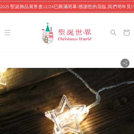
2025 聖誕飾品展售會12/24已圓滿閉幕!感謝您的蒞臨,我們明年見!!