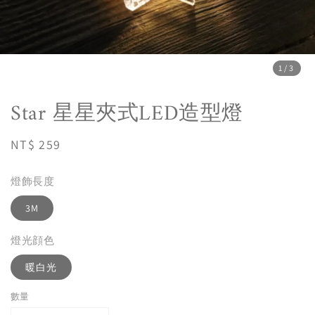
1
/3
Star 星星夾式LED造型燈
Regular
NT$ 259
price
燈飾長度
3M
燈光顔色
暖白光
數量