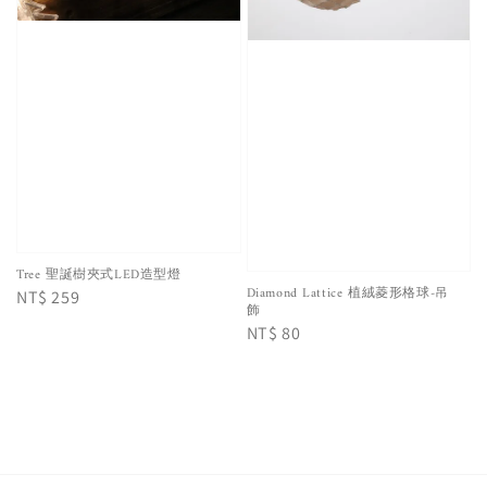
Tree 聖誕樹夾式LED造型燈
Diamond Lattice 植絨菱形格球-吊
Regular
NT$ 259
飾
price
Regular
NT$ 80
price