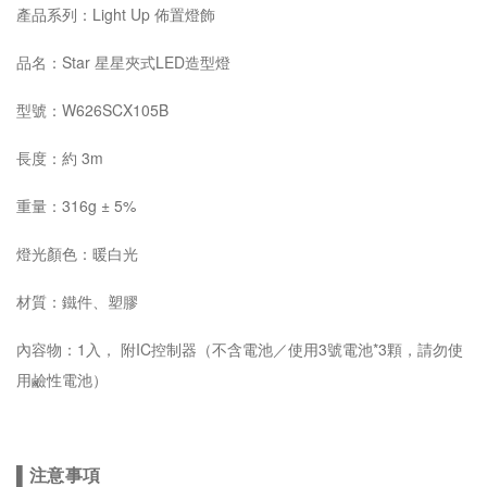
產品系列：Light Up 佈置燈飾
品名：Star 星星夾式LED造型燈
型號：W626SCX105B
長度：約 3m
重量：316g
± 5%
燈光顏色：暖白光
材質：鐵件、塑膠
內容物：1入， 附IC控制器
（不含電池／使用3號電池*3顆，請勿使
用鹼性電池）
▌
注意事項