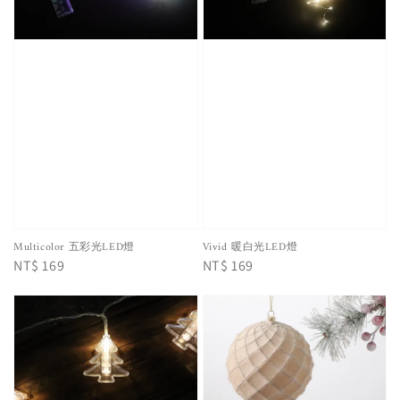
Multicolor 五彩光LED燈
Vivid 暖白光LED燈
Regular
NT$ 169
Regular
NT$ 169
price
price