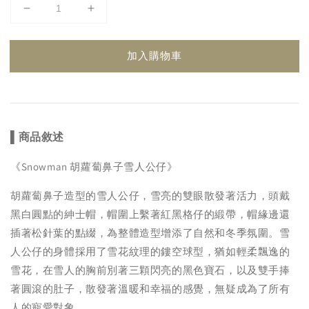
加入購物車
▌
商品敘述
《Snowman 胡蘿蔔鼻子雪人公仔》
胡蘿蔔鼻子造型的雪人公仔，雪亮的雙眼散發著活力，頭戴
黑白圓點的紳士帽，帽圍上繫著紅黑格仔的緞帶，帽緣邊還
插著松針葉的點綴，為整體造型增添了自然和冬季氛圍。雪
人公仔的身體採用了雪花紋理的鏤空球型，猶如輕柔飄逸的
雪花，在雪人的胸前別著三顆閃亮的黑色寶石，以及雙手捧
著圓滾的肚子，散發著溫暖和幸福的感覺，無疑成為了所有
人的寵愛對象。