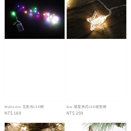
Multicolor 五彩光LED燈
Star 星星夾式LED造型燈
Regular
NT$ 169
Regular
NT$ 259
price
price