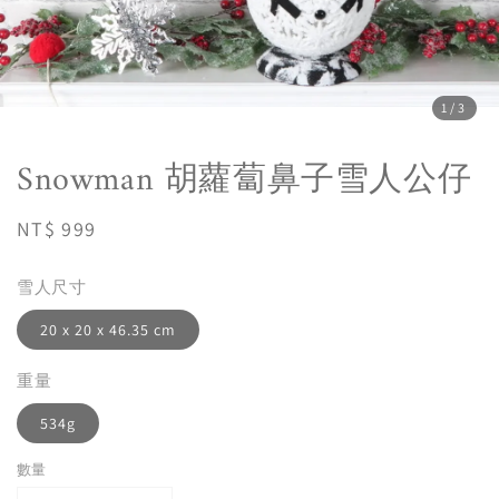
1
/3
Snowman 胡蘿蔔鼻子雪人公仔
Regular
NT$ 999
price
雪人尺寸
20 x 20 x 46.35 cm
重量
534g
數量