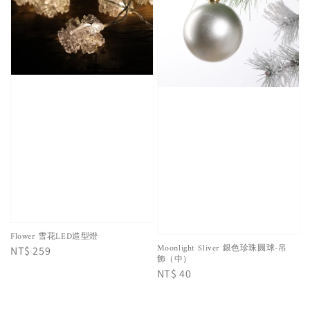
Flower 雪花LED造型燈
Moonlight Sliver 銀色珍珠圓球-吊
Regular
NT$ 259
飾（中）
price
Regular
NT$ 40
price