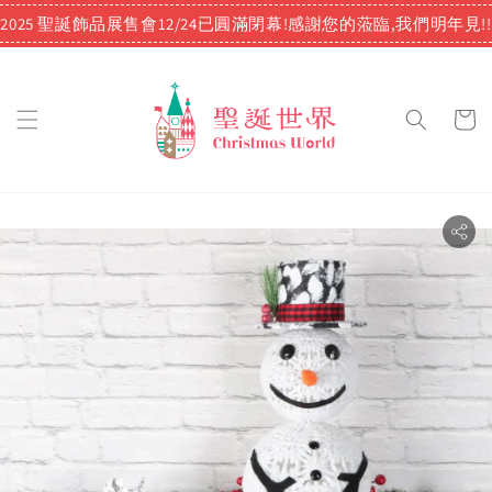
2025 聖誕飾品展售會12/24已圓滿閉幕!感謝您的蒞臨,我們明年見!!