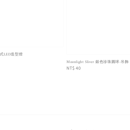
夾式LED造型燈
Moonlight Sliver 銀色珍珠圓球-
Regular
NT$ 40
price