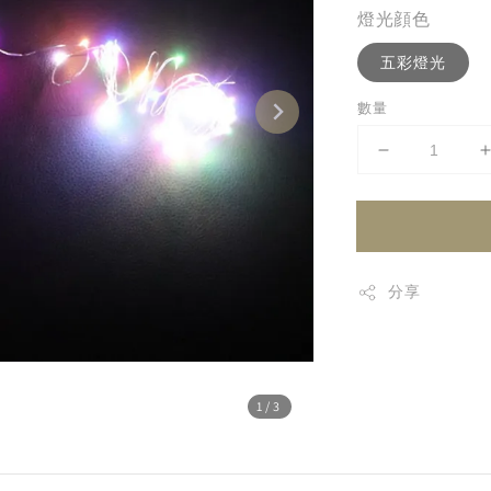
燈光顔色
五彩燈光
數量
分享
1
/3