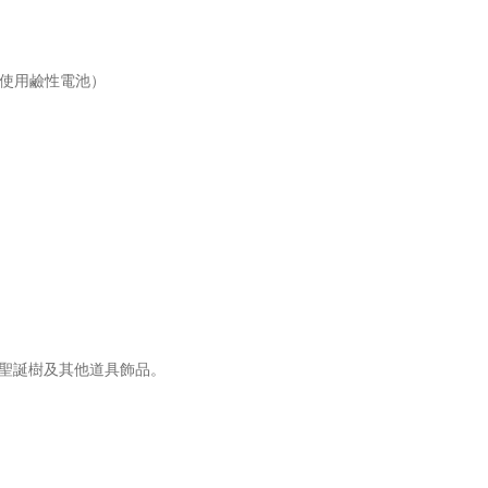
勿使用鹼性電池）
聖誕樹及其他道具飾品。