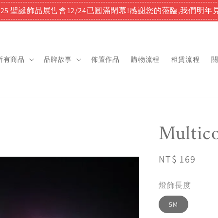
025 聖誕飾品展售會12/24已圓滿閉幕!感謝您的蒞臨,我們明年見
所有商品
品牌故事
佈置作品
購物流程
租賃流程
Multi
Regular
NT$ 169
price
燈飾長度
5M