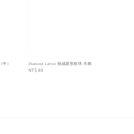
吊飾（中）
Diamond Lattice 植絨菱形格球-吊飾
Regular
NT$ 80
price