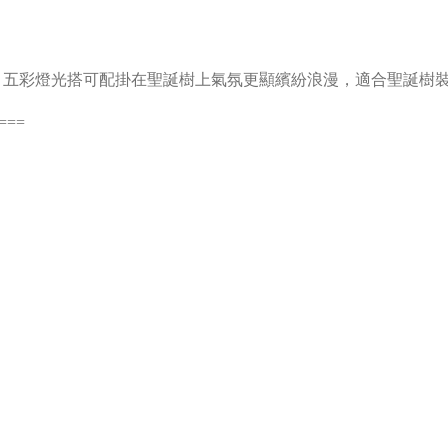
燈珠，五彩燈光搭可配掛在聖誕樹上氣氛更顯繽紛浪漫，適合聖誕樹
===