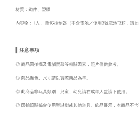
材質：鐵件、塑膠
內容物：1入， 附IC控制器
（不含電池／使用3號電池*3顆，請
▌
注意事項
◎ 商品因拍攝及電腦螢幕等相關因素，照片僅供參考。
◎
商品顏色、尺寸請以實際商品為準。
◎ 此
商品非玩具類別，兒童、幼兒請在成年人監護下使用。
◎ 因拍照關係會使用
聖誕樹或其他道具、飾品展示，本商品不含